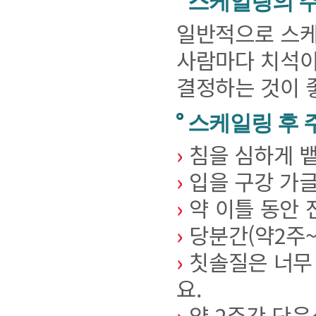
스케일링의 
일반적으로 스케
사람마다 치석이
결정하는 것이 
스케일링 후 
›
침을 심하게 뱉
›
입을 구강 가글
›
약 이틀 동안 
›
당분간(약2주~
›
칫솔질은 너무 
요.
›
약 2주간 단음