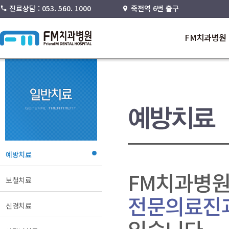
진료상담 : 053. 560. 1000
죽전역 6번 출구
FM치과병원
예방치료
FM치과병원
보철치료
전문의료진과
신경치료