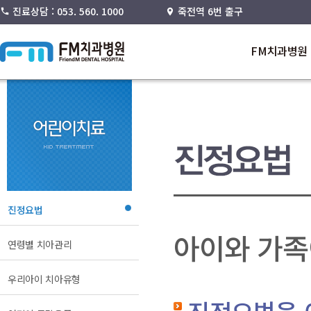
진료상담 : 053. 560. 1000
죽전역 6번 출구
FM치과병원
진정요법
아이와 가족
연령별 치아관리
우리아이 치아유형