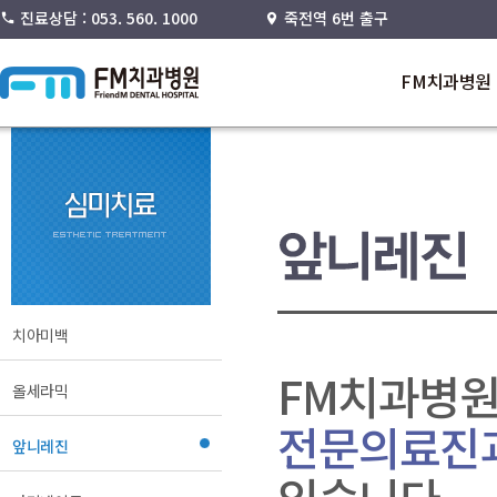
진료상담 : 053. 560. 1000
죽전역 6번 출구
FM치과병원
치아미백
FM치과병원
올세라믹
전문의료진과
앞니레진