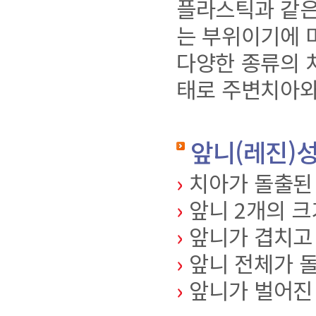
플라스틱과 같은
는 부위이기에 
다양한 종류의 
태로 주변치아와
앞니(레진)
›
치아가 돌출된
›
앞니 2개의 크
›
앞니가 겹치고
›
앞니 전체가 
›
앞니가 벌어진